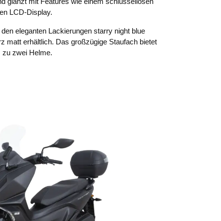
nd glänzt mit Features wie einem schlüssellosen
gen LCD-Display.
 in den eleganten Lackierungen starry night blue
 matt erhältlich. Das großzügige Staufach bietet
s zu zwei Helme.