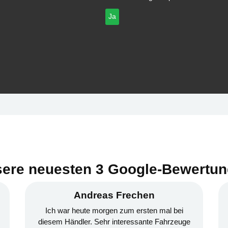
Ja
ere neuesten 3 Google-Bewertu
dreas Frechen
Dunja Ch
te morgen zum ersten mal bei
Super Service ✨ selbst a
r. Sehr interessante Fahrzeuge
haben sie alles fur uns g