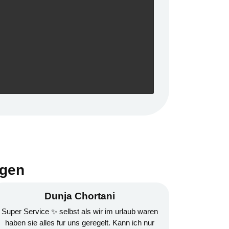
ngen
ortani
Roman Baumann
ls wir im urlaub waren
1A Service
eregelt. Kann ich nur