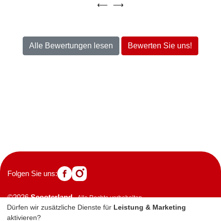
⟵
⟶
Alle Bewertungen lesen
Bewerten Sie uns!
Folgen Sie uns:
©2026
Scooterland
- Alle Rechte vorbehalten
Dürfen wir zusätzliche Dienste für
Leistung & Marketing
Einzugsgebiete
Kontakt
Impressum
aktivieren?
Datenschutzerklärung