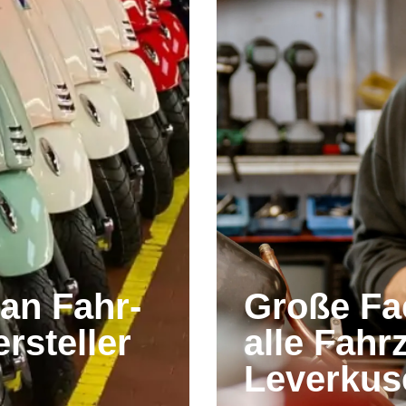
an Fahr­
Große Fac
rsteller
alle Fahr
Leverkus