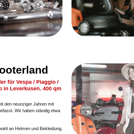
ooterland
r für Vespa / Piaggio /
o in Leverkusen. 400 qm
it den neunziger Jahren mit
befasst. Wir haben ständig etwa
swahl an Helmen und Bekleidung.