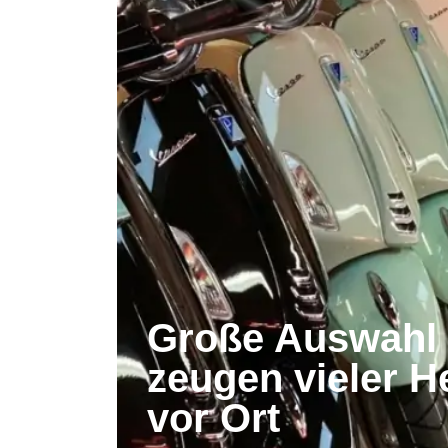
Große Auswahl 
zeugen vieler He
vor Ort