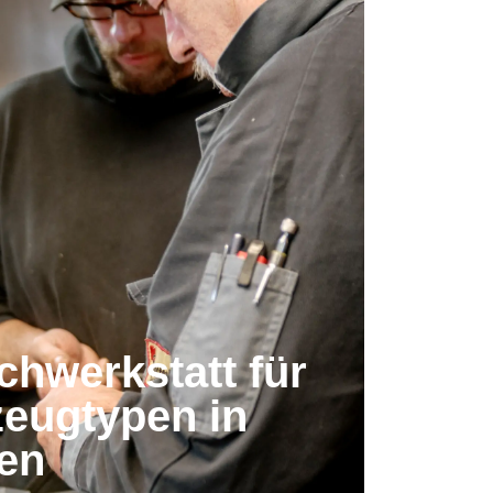
h­werkstatt für
zeug­typen in
en