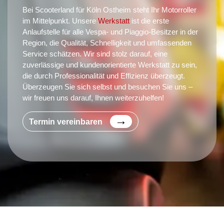
Bei Scooterland für Köln Ostheim steht Ihr Motorroller
im Mittelpunkt. Unsere
Werkstatt
ist die erste
Anlaufstelle für alle Vespa- und Piaggio-Besitzer in der
Region, die Qualität, Schnelligkeit und umfassenden
Service schätzen. Wir sind stolz darauf, eine
zuverlässige und kundenorientierte Werkstatt zu sein,
die durch Professionalität und Effizienz überzeugt.
Überzeugen Sie sich selbst und besuchen Sie uns –
wir freuen uns darauf, Ihnen weiterzuhelfen!
Termin vereinbaren