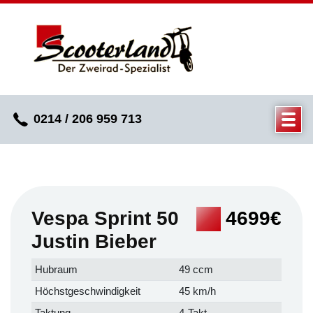
0214 / 206 959 713
Vespa Sprint 50
4699€
Justin Bieber
Hubraum
49 ccm
Höchstgeschwindigkeit
45 km/h
Taktung
4-Takt