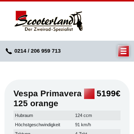
0214 / 206 959 713
Vespa Primavera
5199€
125 orange
Hubraum
124 ccm
Höchstgeschwindigkeit
91 km/h
Taktung
4-Takt