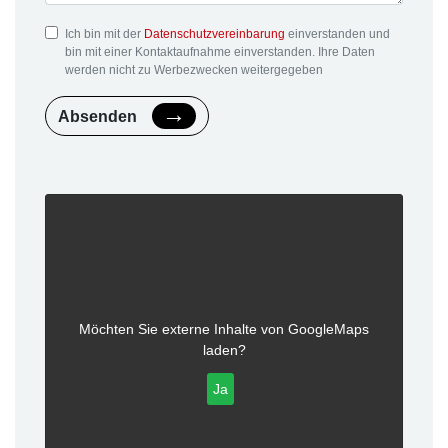
Ich bin mit der
Datenschutzvereinbarung
einverstanden und
bin mit einer Kontaktaufnahme einverstanden. Ihre Daten
werden nicht zu Werbezwecken weitergegeben
Absenden
Möchten Sie externe Inhalte von
GoogleMaps
laden?
Ja