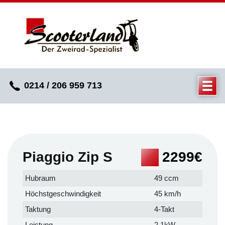
0214 / 206 959 713
Piaggio Zip S
2299€
Hubraum
49 ccm
Höchstgeschwindigkeit
45 km/h
Taktung
4-Takt
Leistung
2,1kW