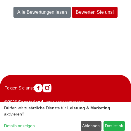
Alle Bewertungen lesen
Bewerten Sie uns!
Folgen Sie uns:
©2026
Scooterland
- Alle Rechte vorbehalten
Dürfen wir zusätzliche Dienste für
Leistung & Marketing
Einzugsgebiete
Kontakt
Impressum
aktivieren?
Datenschutzerklärung
Details anzeigen
Ablehnen
Das ist ok